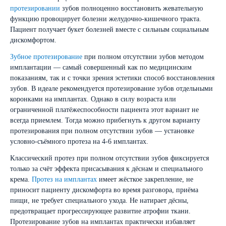
протезировании
зубов полноценно восстановить жевательную
функцию провоцирует болезни желудочно-кишечного тракта.
Пациент получает букет болезней вместе с сильным социальным
дискомфортом.
Зубное протезирование
при полном отсутствии зубов методом
имплантации — самый совершенный как по медицинским
показаниям, так и с точки зрения эстетики способ восстановления
зубов. В идеале рекомендуется протезирование зубов отдельными
коронками на имплантах. Однако в силу возраста или
ограниченной платёжеспособности пациента этот вариант не
всегда приемлем. Тогда можно прибегнуть к другом варианту
протезирования при полном отсутствии зубов — установке
условно-съёмного протеза на 4-6 имплантах.
Классический протез при полном отсутствии зубов фиксируется
только за счёт эффекта присасывания к дёснам и специального
крема.
Протез на имплантах
имеет жёсткое закрепление, не
приносит пациенту дискомфорта во время разговора, приёма
пищи, не требует специального ухода. Не натирает дёсны,
предотвращает прогрессирующее развитие атрофии ткани.
Протезирование зубов на имплантах практически избавляет