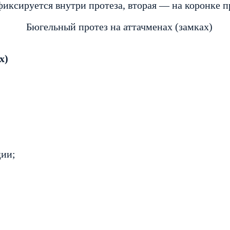
 фиксируется внутри протеза, вторая — на коронке 
х)
ции;