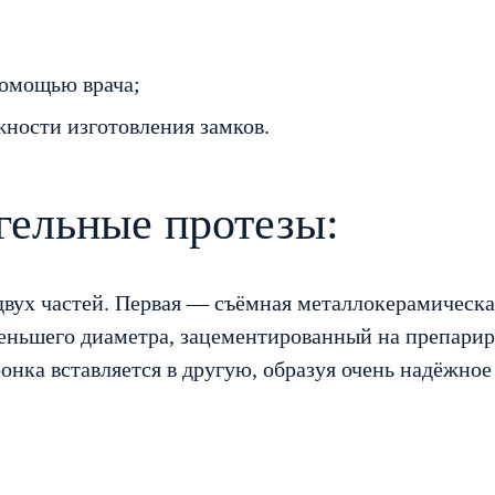
помощью врача;
жности изготовления замков.
гельные протезы:
двух частей. Первая — съёмная металлокерамическа
еньшего диаметра, зацементированный на препари
нка вставляется в другую, образуя очень надёжное