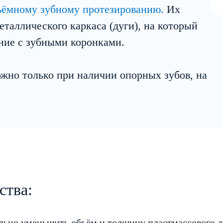
ъёмному зубному протезированию.
Их
таллического каркаса (дуги), на который
ние с зубными коронками.
жно только при наличии опорных зубов, на
ства:
льно уменьшить объём и толщину пластмассового дё