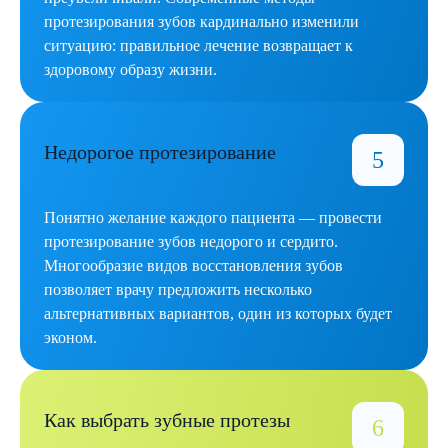
протезирования зубов кардинально изменили
ситуацию: правильное лечение возвращает к
здоровому образу жизни.
Недорогое протезирование
Понятно желание каждого пациента — провести
протезирование зубов недорого и сердито.
Многообразие видов восстановления зубов
позволяет врачу предложить несколько
альтернативных вариантов, один из которых будет
эконом.
Как выбрать зубные протезы