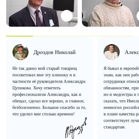
Дроздов Николай
Алекс
Не так давно мой старый товарищ
Я бывал в европей
посоветовал мне эту клинику и в
знаю, как они рабо
частности её руководителя Александра
сотрудники относя
Цупикова. Хочу отметить
обязанностям, при
профессионализм Александра, как и
но и медсестры и 
обещал, сделал все хорошо, и главное,
сказать, что Импл
безболезненно. Большое спасибо за то,
немногих российс
что уделил мне столько времени!
в плане качества 
соответствует лу
стандартам.