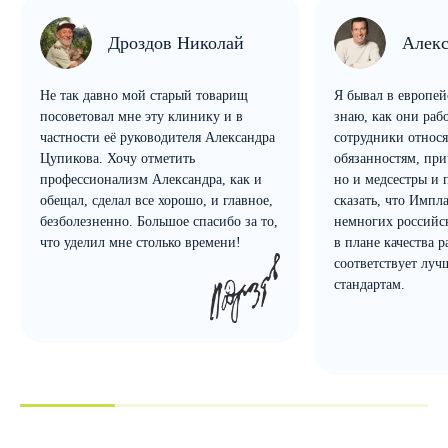
Дроздов Николай
Алекс
Не так давно мой старый товарищ
Я бывал в европей
посоветовал мне эту клинику и в
знаю, как они рабо
частности её руководителя Александра
сотрудники относя
Цупикова. Хочу отметить
обязанностям, при
профессионализм Александра, как и
но и медсестры и 
обещал, сделал все хорошо, и главное,
сказать, что Импл
безболезненно. Большое спасибо за то,
немногих российс
что уделил мне столько времени!
в плане качества 
соответствует лу
стандартам.