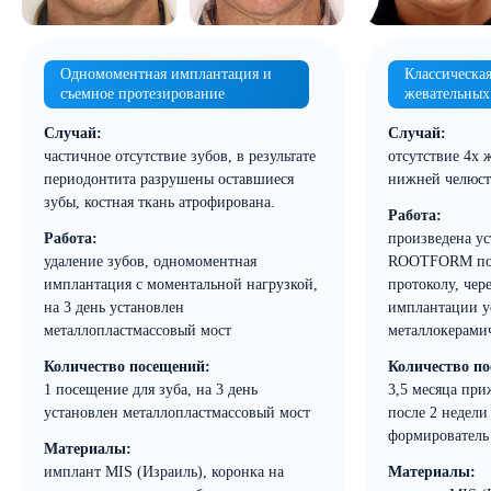
Одномоментная имплантация и
Классическа
съемное протезирование
жевательных
Случай:
Случай:
частичное отсутствие зубов, в результате
отсутствие 4х 
периодонтита разрушены оставшиеся
нижней челюст
зубы, костная ткань атрофирована.
Работа:
Работа:
произведена у
удаление зубов, одномоментная
ROOTFORM по 
имплантация с моментальной нагрузкой,
протоколу, чер
на 3 день установлен
имплантации у
металлопластмассовый мост
металлокерами
Количество посещений:
Количество п
1 посещение для зуба, на 3 день
3,5 месяца пр
установлен металлопластмассовый мост
после 2 недели
формирователь 
Материалы:
имплант MIS (Израиль), коронка на
Материалы: