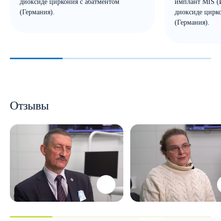
диоксиде циркония с абатментом
имплант MIS (И
(Германия).
диоксиде цирк
(Германия).
Отзывы