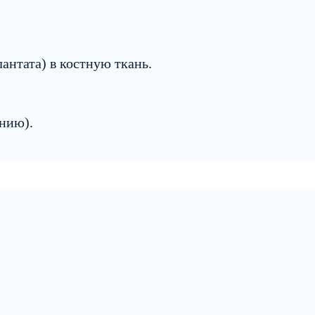
антата) в костную ткань.
нию).