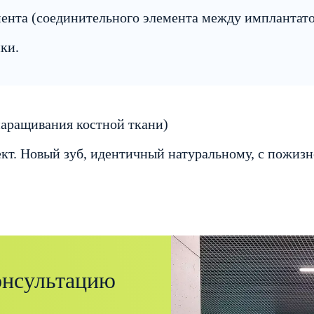
мента (соединительного элемента между имплантато
ки.
аращивания костной ткани)
т. Новый зуб, идентичный натуральному, с пожизн
онсультацию