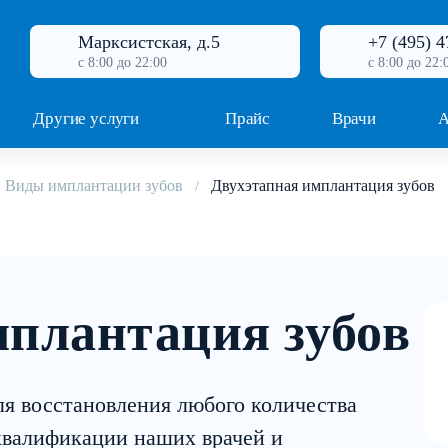
Марксистская, д.5
+7 (495) 4
с 8:00 до 22:00
с 8:00 до 22:
Другие услуги
Прайс
Врачи
А
Виды имплантации зубов
Двухэтапная имплантация зубов
мплантация зубов
ля восстановления любого количества
 квалификации наших врачей и