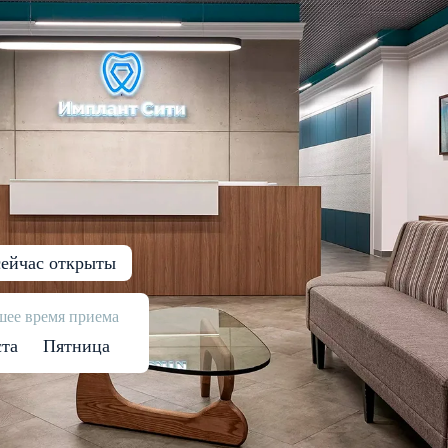
ейчас открыты
ее время приема
ста
Пятница