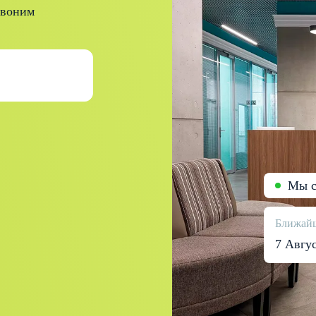
звоним
Мы с
Ближайш
7 Авгу