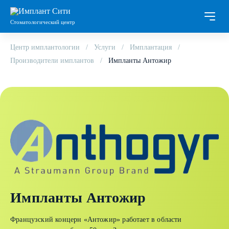
Стоматологический центр
Центр имплантологии
Услуги
Имплантация
Производители имплантов
Импланты Антожир
Импланты Антожир
Французский концерн «Антожир» работает в области