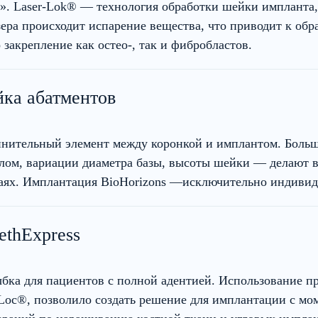
». Laser-Lok® — технология обработки шейки импланта, 
ера происходит испарение вещества, что приводит к об
закрепление как остео-, так и фибробластов.
ка абатментов
нительный элемент между коронкой и имплантом. Боль
глом, вариации диаметра базы, высоты шейки — делают
аях. Имплантация BioHorizons —исключительно индивид
ethExpress
бка для пациентов с полной адентией. Использование пр
Loc®, позволило создать решение для имплантации с мом