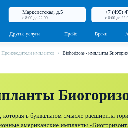
Марксистская, д.5
+7 (495) 4
с 8:00 до 22:00
с 8:00 до 22:
Другие услуги
Прайс
Врачи
А
Производители имплантов
Biohorizons - импланты Биогори
импланты Биогориз
, которая в буквальном смысле расширила гор
ционные
американские импланты
«Биогоризонт