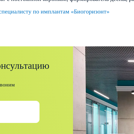
 специалисту по имплантам «Биогоризонт»
онсультацию
звоним