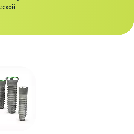
еской