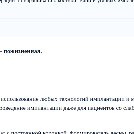
ераций по наращиванию костной ткани и угловых имплан
— пожизненная.
использование любых технологий имплантации и ме
проведение имплантации даже для пациентов со сл
т с постоянной коронкой, формирователь десны, раб