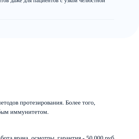
тов даже для пациентов с узкой челюстной
тодов протезирования. Более того,
абым иммунитетом.
ота врача, осмотры, гарантия - 50 000 руб.