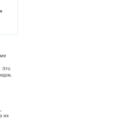
ся
ние
. Это
ядов.
,
а их