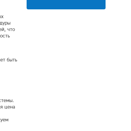
ых
едуры
ей, что
ость
ет быть
стемы.
ая цена
дуем