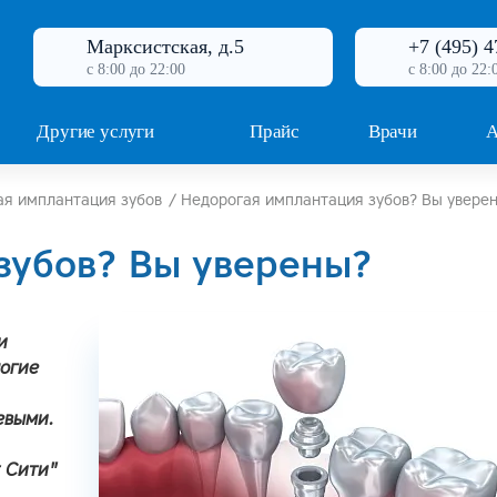
Марксистская, д.5
+7 (495) 4
с 8:00 до 22:00
с 8:00 до 22:
Другие услуги
Прайс
Врачи
А
ая имплантация зубов
/
Недорогая имплантация зубов? Вы увере
зубов? Вы уверены?
и
ногие
евыми.
т Сити"