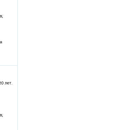
в;
ся
0 лет.
в;