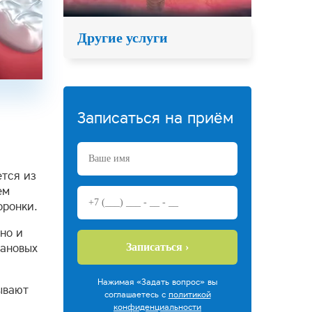
Другие услуги
Записаться на приём
тся из
ем
оронки.
но и
Записаться ›
тановых
Нажимая «Задать вопрос» вы
ывают
соглашаетесь с
политикой
конфиденциальности