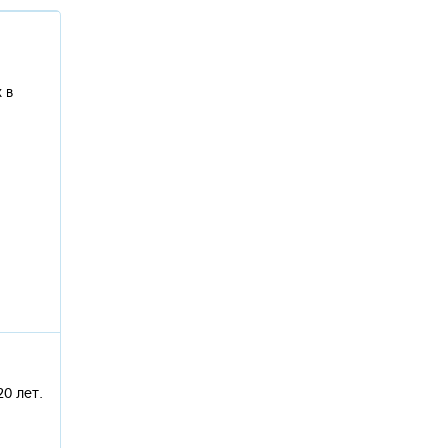
 в
0 лет.