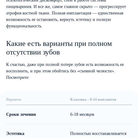
психологический дискомфорт, сбои в работе системы
пищеварения. И все же, самое главное скрыто — прогрессирует
атрофия костной ткани. Полная имплантация — единственная
возможность ее остановить, вернуть эстетику и полную
функциональность.
Какие есть варианты при полном
отсутствии зубов
К счастью, даже при полной потере зубов есть возможность ее
восполнить, и при этом обойтись без «съемной челюсти».
Посмотрите:
Варианты
Классика – 8-14 имплантов
Вс
Сроки лечения
6-18 месяцев
3
Эстетика
Полностью восстанавливается
П