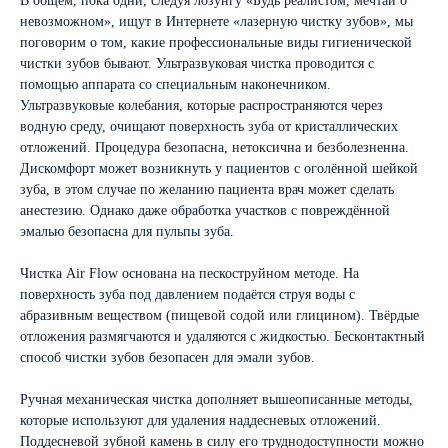
В общем, пока одни, следуя лозунгу «Будь реалистом, мечтай о
невозможном», ищут в Интернете «лазерную чистку зубов», мы
поговорим о том, какие профессиональные виды гигиенической
чистки зубов бывают. Ультразвуковая чистка проводится с
помощью аппарата со специальным наконечником.
Ультразвуковые колебания, которые распространяются через
водную среду, очищают поверхность зуба от кристаллических
отложений. Процедура безопасна, нетоксична и безболезненна.
Дискомфорт может возникнуть у пациентов с оголённой шейкой
зуба, в этом случае по желанию пациента врач может сделать
анестезию. Однако даже обработка участков с повреждённой
эмалью безопасна для пульпы зуба.
Чистка Air Flow основана на пескоструйном методе. На
поверхность зуба под давлением подаётся струя воды с
абразивным веществом (пищевой содой или глицином). Твёрдые
отложения размягчаются и удаляются с жидкостью. Бесконтактный
способ чистки зубов безопасен для эмали зубов.
Ручная механическая чистка дополняет вышеописанные методы,
которые используют для удаления наддесневых отложений.
Поддесневой зубной камень в силу его труднодоступности можно