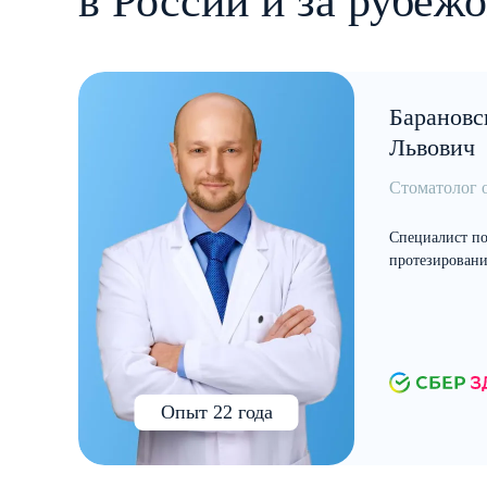
в России и за рубеж
Барановс
Львович
Стоматолог 
Специалист по
протезировани
Опыт 22 года