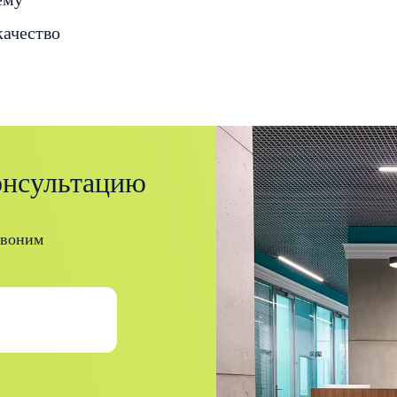
качество
онсультацию
звоним