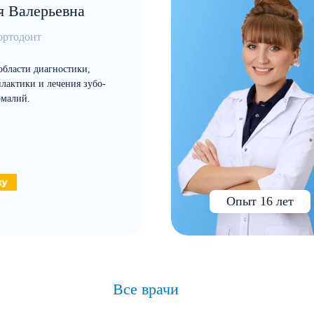
я Валерьевна
ортодонт
области диагностики,
лактики и лечения зубо-
омалий.
Опыт 16 лет
Все врачи