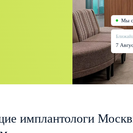
Мы с
Ближайш
7 Авгу
ие имплантологи Москв