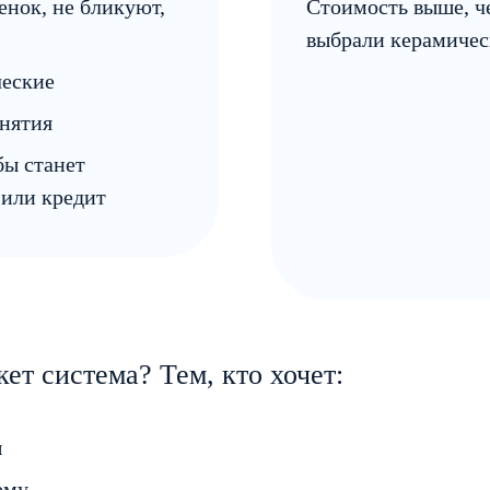
енок, не бликуют,
Стоимость выше, че
выбрали керамичес
ческие
снятия
бы станет
 или кредит
ет система? Тем, кто хочет:
ы
ему