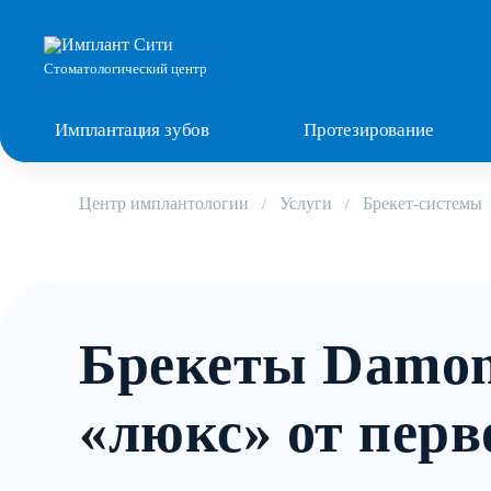
Стоматологический центр
Имплантация зубов
Протезирование
Центр имплантологии
Услуги
Брекет-системы
Брекеты Damon
«люкс» от перв