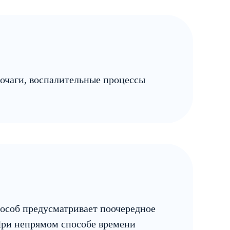
очаги, воспалительные процессы
пособ предусматривает поочередное
При непрямом способе времени