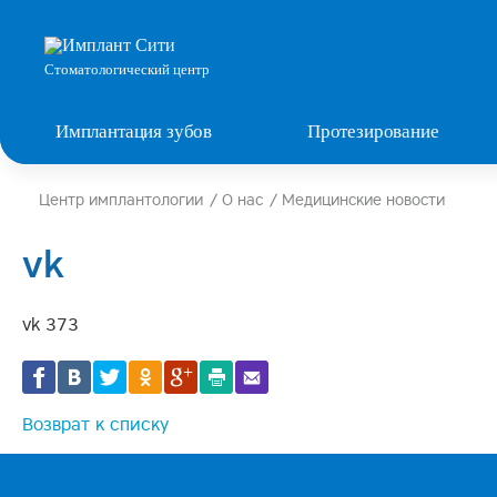
Стоматологический центр
Имплантация зубов
Протезирование
Центр имплантологии
/
О нас
/
Медицинские новости
vk
vk 373
Возврат к списку