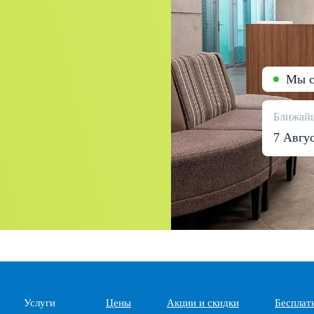
Мы с
Ближайш
7 Авгу
Услуги
Цены
Акции и скидки
Бесплат