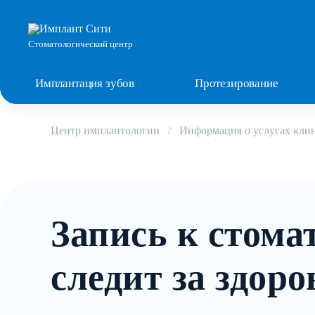
Стоматологический центр
Имплантация зубов
Протезирование
Центр имплантологии
Информация о услугах кли
Запись к стома
следит за здор