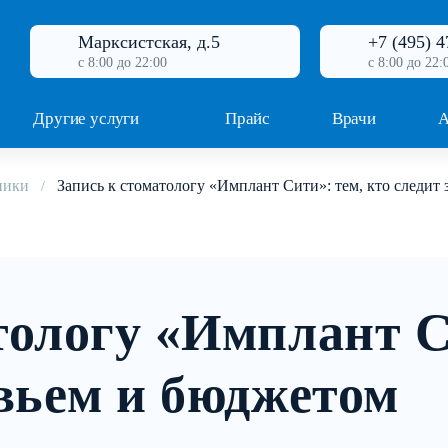
Марксистская, д.5
+7 (495) 4
с 8:00 до 22:00
с 8:00 до 22:
Другие услуги
Прайс
Врачи
А
ники
Запись к стоматологу «Имплант Сити»: тем, кто следит
тологу «Имплант С
овьем и бюджетом