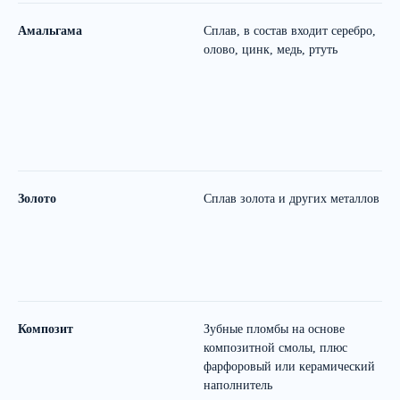
Амальгама
Сплав, в состав входит серебро,
В
олово, цинк, медь, ртуть
р
Золото
Сплав золота и других металлов
И
л
Композит
Зубные пломбы на основе
Н
композитной смолы, плюс
з
фарфоровый или керамический
у
наполнитель