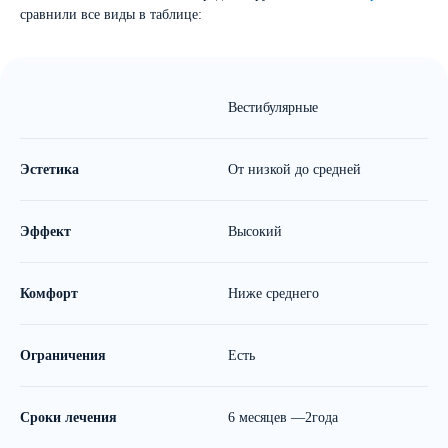
сравнили все виды в таблице:
Вестибулярные
Л
Эстетика
От низкой до средней
И
Эффект
Высокий
В
Комфорт
Ниже среднего
Н
Ограничения
Есть
Е
Сроки лечения
6 месяцев —2года
Д