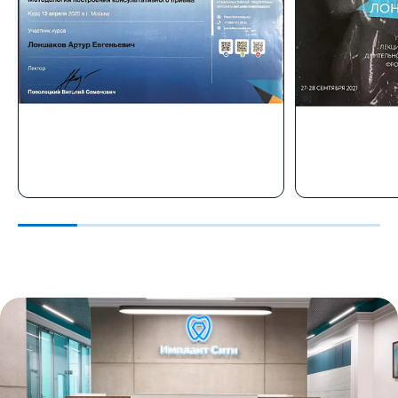
Лоншаков Артур Евгеньевич
Лоншаков 
Курс:
Курс:
2025 - курс по «Методологии
2021 - Кур
построения консультативного
фронтально
приема»
Москва