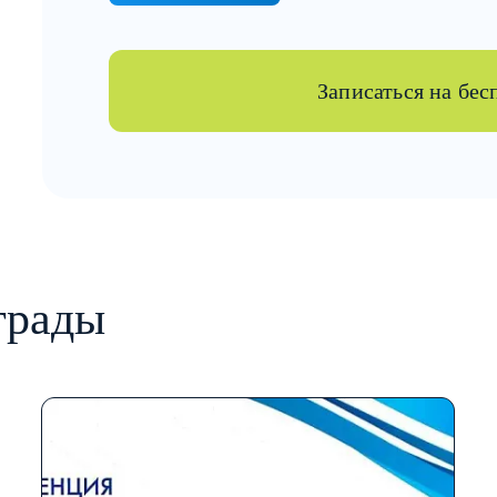
Записаться на бе
грады