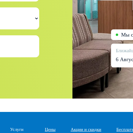
Мы с
Ближайш
6 Авгу
Услуги
Цены
Акции и скидки
Бесплат