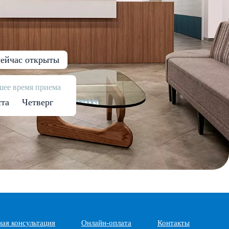
ейчас открыты
ее время приема
ста
Четверг
ная консультация
Онлайн-оплата
Контакты