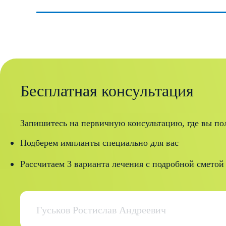
Гуськов Ростислав Андреевич
Курс:
«Функциональный анализ
зубочелюстной системы. Часть
І.Окклюзия и патология
Бесплатная консультация
окклюзии. Клиническая
Функциональная диагностика»
Запишитесь на первичную консультацию, где вы по
Страна:
Подберем импланты специально для вас
Россия
Рассчитаем 3 варианта лечения с подробной сметой