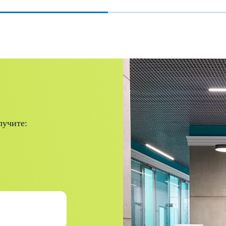
Гуськов Ростислав Андреевич
Курс:
«Функциональный анализ
зубочелюстной системы. Часть II.
Инструментальный анализ.
Центральное соотношение и
центральная окклюзия.
лучите:
Использование артикулятора»
Страна:
Россия