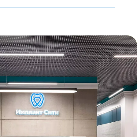
Гуськов Ростислав Андреевич
Курс:
«Функциональный анализ
зубочелюстной системы. Часть
III. Окклюзия и патология
окклюзии. Черепно-лицевая
дисфункция. Лечение
окклюзионными шинами»
Страна:
Россия