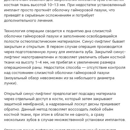
костная ткань высотой 10–13 мм. При недостатке установленный
имплант просто проткнёт оболочку гайморовой пазухи, что
приведёт в серьёзным осложнениям и потребует
дополнительного лечения.
Технология операции сводится к поднятию дна слизистой
оболочки гайморовой пазухи и заполнению освободившейся
полости остеопластическим материалом. Синус-лифтинг бывает
закрытым и открытым. В первом случае операция производится
через подготовленную лунку для импланта зуба. Закрытий синус-
лифтинг малотравматичен и позволяет увеличить объем костной
ткани на высоту 1–4 мм, не прибегая к увеличению размера
операционной раны. Недостаток способа — отсутствие контроля
над состоянием слизистой оболочки гайморовой пазухи
(визуальный обзор невозможен из-за небольшого диаметра
лунки).
Открытый синус-лифтинг предполагает подсадку материала
через отдельный доступ в кости, который затем закрывают
защитной мембраной, а надрезанный лоскут десны пришивают
обратно. Данный метод позволяет воссоздать любой объём
костной ткани, при этом в области не одного, а сразу
нескольких зубов в случае множественной установки имплантов.