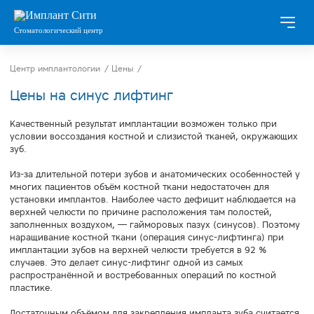
Стоматологический центр
Центр имплантологии
/
Цены
/
Цены на синус лифтинг
Качественный результат имплантации возможен только при
условии воссоздания костной и слизистой тканей, окружающих
зуб.
Из-за длительной потери зубов и анатомических особенностей у
многих пациентов объём костной ткани недостаточен для
установки имплантов. Наиболее часто дефицит наблюдается на
верхней челюсти по причине расположения там полостей,
заполненных воздухом, — гайморовых пазух (синусов). Поэтому
наращивание костной ткани (операция синус-лифтинга) при
имплантации зубов на верхней челюсти требуется в 92 %
случаев. Это делает синус-лифтинг одной из самых
распространённой и востребованных операций по костной
пластике.
Достаточным объёмом для закрепления импланта зуба считается