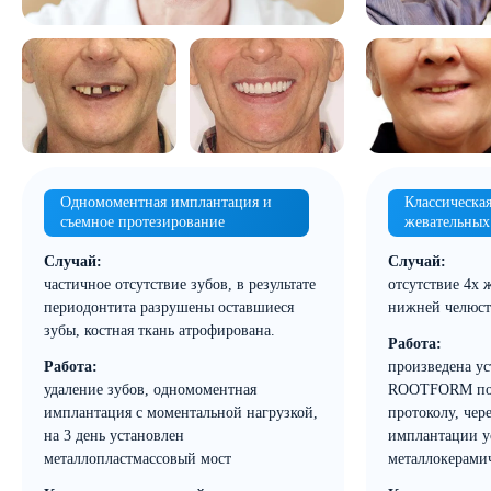
Одномоментная имплантация и
Классическа
съемное протезирование
жевательных
Случай:
Случай:
частичное отсутствие зубов, в результате
отсутствие 4х 
периодонтита разрушены оставшиеся
нижней челюст
зубы, костная ткань атрофирована.
Работа:
Работа:
произведена у
удаление зубов, одномоментная
ROOTFORM по 
имплантация с моментальной нагрузкой,
протоколу, чер
на 3 день установлен
имплантации у
металлопластмассовый мост
металлокерами