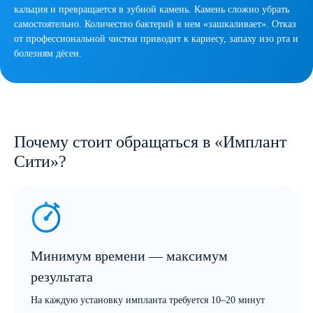
кальция и превращается в зубной камень. Камень сложно убрать
самостоятельно. Количество бактерий в нем «зашкаливает». Отказ
от профессиональной чистки приводит к кариесу, запаху изо рта и
болезням дёсен.
Почему стоит обращаться в «Имплант
Сити»?
Минимум времени — максимум
результата
На каждую установку импланта требуется 10–20 минут